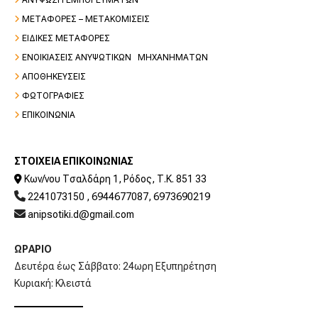

ΜΕΤΑΦΟΡΕΣ – ΜΕΤΑΚΟΜΙΣΕΙΣ

ΕΙΔΙΚΕΣ ΜΕΤΑΦΟΡΕΣ

ΕΝΟΙΚΙΑΣΕΙΣ ΑΝΥΨΩΤΙΚΩΝ ΜΗΧΑΝΗΜΑΤΩΝ

ΑΠΟΘΗΚΕΥΣΕΙΣ

ΦΩΤΟΓΡΑΦΙΕΣ

ΕΠΙΚΟΙΝΩΝΙΑ
ΣΤΟΙΧΕΙΑ ΕΠΙΚΟΙΝΩΝΙΑΣ
Κων/νου Τσαλδάρη 1, Ρόδος, Τ.Κ. 851 33


2241073150
,
6944677087
,
6973690219

anipsotiki.d@gmail.com
ΩΡΑΡΙΟ
Δευτέρα έως Σάββατο: 24ωρη Εξυπηρέτηση
Κυριακή: Κλειστά