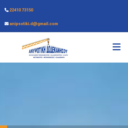
22410 73150

anipsotiki.d@gmail.com
