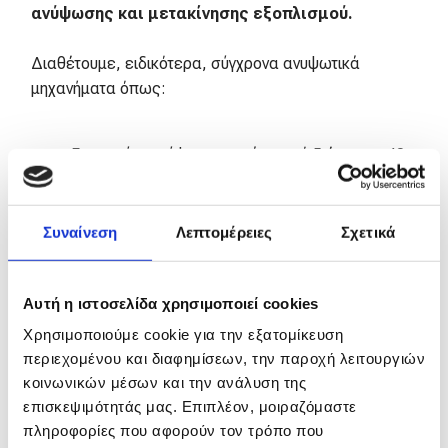
ανύψωσης και μετακίνησης εξοπλισμού.
Διαθέτουμε, ειδικότερα, σύγχρονα ανυψωτικά
μηχανήματα όπως:
Γερανούς με ύψος εργασίας από 5 έως και 40
μέτρα
Πλατφόρμες ανύψωσης
Καλαθοφόρα & περονοφόρα οχήματα (κλαρκ)
Συναίνεση
Λεπτομέρειες
Σχετικά
Αυτή η ιστοσελίδα χρησιμοποιεί cookies
Γιατί να ενοικιάσετε
Χρησιμοποιούμε cookie για την εξατομίκευση
περιεχομένου και διαφημίσεων, την παροχή λειτουργιών
ανυψωτικό μηχάνημα από
κοινωνικών μέσων και την ανάλυση της
επισκεψιμότητάς μας. Επιπλέον, μοιραζόμαστε
την ΑΝΥΨΩΤΙΚΗ
πληροφορίες που αφορούν τον τρόπο που