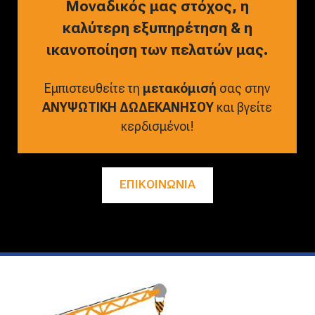
Μοναδικός μας στόχος, η
καλύτερη εξυπηρέτηση & η
ικανοποίηση των πελατών μας.
Εμπιστευθείτε τη
μετακόμισή
σας στην
ΑΝΥΨΩΤΙΚΗ ΔΩΔΕΚΑΝΗΣΟΥ
και βγείτε
κερδισμένοι!
ΕΠΙΚΟΙΝΩΝΙΑ