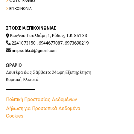

ΦΩΤΟΓΡΑΦΙΕΣ

ΕΠΙΚΟΙΝΩΝΙΑ
ΣΤΟΙΧΕΙΑ ΕΠΙΚΟΙΝΩΝΙΑΣ
Κων/νου Τσαλδάρη 1, Ρόδος, Τ.Κ. 851 33


2241073150
,
6944677087
,
6973690219

anipsotiki.d@gmail.com
ΩΡΑΡΙΟ
Δευτέρα έως Σάββατο: 24ωρη Εξυπηρέτηση
Κυριακή: Κλειστά
Πολιτική Προστασίας Δεδομένων
Δήλωση για Προσωπικά Δεδομένα
Cookies